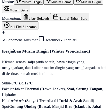
Musim:
Musim Dingin
Musim Panas
Musim Gugur
Musim Semi
Momentum:
Libur Sekolah
Natal & Tahun Baru
Idul Fitri / Lebaran
❄
☀️ Fenomena Musiman
Desember - Februari
Keajaiban Musim Dingin (Winter Wonderland)
Nikmati sensasi salju putih bersih, hawa dingin yang
menyegarkan, dan kuliner musim dingin yang menghangatkan hati
di destinasi ramah muslim dunia.
Suhu
-5°C s/d 12°C
Pakaian
Jaket Thermal (Down Jacket), Syal, Sarung Tangan,
Lipbalm
Halal
⭐⭐⭐⭐⭐ (Sangat Tersedia di Turki & Arab Saudi)
Spot
Gunung Uludag (Bursa), Masjid Biru (Istanbul), Jabal