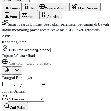
Umroh
Haji
Wisata Muslim
Tiket Pesawat
Hotel
Kereta
Aktivitas
Smart Search Engine: Sesuaikan parameter pencarian di bawah
untuk menyaring paket secara real-time.
⚡
47
Paket Terdeteksi
Aktif
Keberangkatan
Tujuan Wisata / Ibadah
Tanggal Berangkat
Jumlah Jamaah
Cari Paket