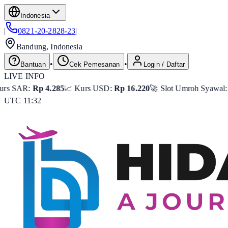
Indonesia
|
0821-20-2828-23
|
Bandung, Indonesia
•
•
Bantuan
Cek Pemesanan
Login / Daftar
LIVE INFO
.285
📈 Kurs USD:
Rp 16.220
🚀 Slot Umroh Syawal:
Tersisa 8 Sea
UTC 11:32