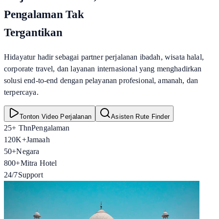
Pengalaman Tak
Tergantikan
Hidayatur hadir sebagai partner perjalanan ibadah, wisata halal,
corporate travel, dan layanan internasional yang menghadirkan
solusi end-to-end dengan pelayanan profesional, amanah, dan
terpercaya.
Tonton Video Perjalanan
Asisten Rute Finder
25+ Thn
Pengalaman
120K+
Jamaah
50+
Negara
800+
Mitra Hotel
24/7
Support