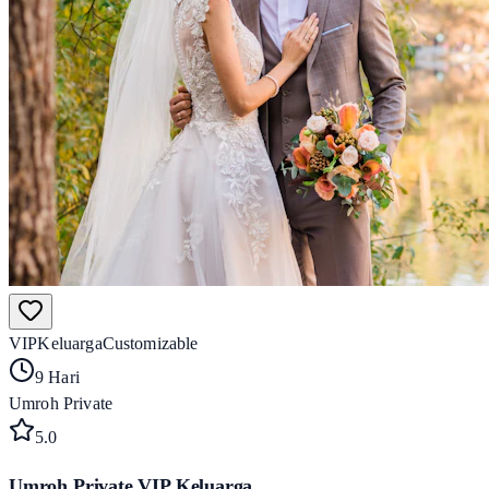
VIP
Keluarga
Customizable
9 Hari
Umroh Private
5
.0
Umroh Private VIP Keluarga