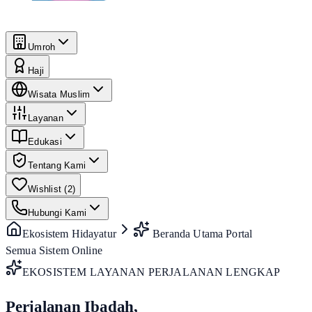
Umroh
Haji
Wisata Muslim
Layanan
Edukasi
Tentang Kami
Wishlist (
2
)
Hubungi Kami
Ekosistem Hidayatur
Beranda Utama Portal
Semua Sistem Online
EKOSISTEM LAYANAN PERJALANAN LENGKAP
Perjalanan Ibadah,