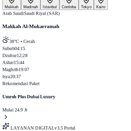
Makkah
Madinah
Istanbul
Cordoba
Tokyo
Kairo
Arab Saudi
Saudi Riyal (SAR)
Makkah Al-Mukarramah
38°C
•
Cerah
Subuh
04:15
Dzuhur
12:28
Ashar
15:44
Maghrib
19:07
Isya
20:37
Rekomendasi Paket
Umroh Plus Dubai Luxury
Mulai
24.9 Jt
LAYANAN DIGITAL
v3.5 Portal