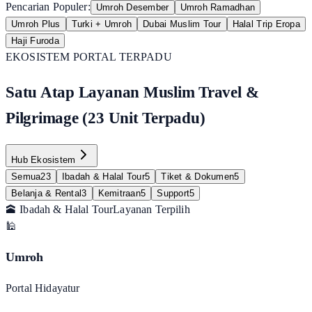
Pencarian Populer:
Umroh Desember
Umroh Ramadhan
Umroh Plus
Turki + Umroh
Dubai Muslim Tour
Halal Trip Eropa
Haji Furoda
EKOSISTEM PORTAL TERPADU
Satu Atap Layanan Muslim Travel &
Pilgrimage (23 Unit Terpadu)
Hub Ekosistem
Semua
23
Ibadah & Halal Tour
5
Tiket & Dokumen
5
Belanja & Rental
3
Kemitraan
5
Support
5
🕋 Ibadah & Halal Tour
Layanan Terpilih
🕌
Umroh
Portal Hidayatur