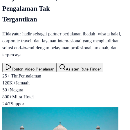
Pengalaman Tak
Tergantikan
Hidayatur hadir sebagai partner perjalanan ibadah, wisata halal,
corporate travel, dan layanan internasional yang menghadirkan
solusi end-to-end dengan pelayanan profesional, amanah, dan
terpercaya.
Tonton Video Perjalanan
Asisten Rute Finder
25+ Thn
Pengalaman
120K+
Jamaah
50+
Negara
800+
Mitra Hotel
24/7
Support