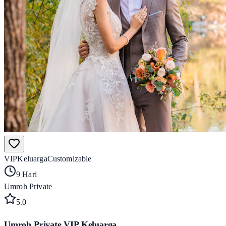
VIP
Keluarga
Customizable
9 Hari
Umroh Private
5
.0
Umroh Private VIP Keluarga