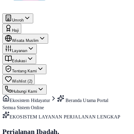
Umroh
Haji
Wisata Muslim
Layanan
Edukasi
Tentang Kami
Wishlist (
2
)
Hubungi Kami
Ekosistem Hidayatur
Beranda Utama Portal
Semua Sistem Online
EKOSISTEM LAYANAN PERJALANAN LENGKAP
Perjalanan Ibadah,