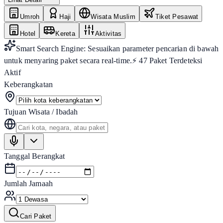
Umroh
Haji
Wisata Muslim
Tiket Pesawat
Hotel
Kereta
Aktivitas
Smart Search Engine: Sesuaikan parameter pencarian di bawah
untuk menyaring paket secara real-time.
⚡
47
Paket Terdeteksi
Aktif
Keberangkatan
Tujuan Wisata / Ibadah
Tanggal Berangkat
Jumlah Jamaah
Cari Paket