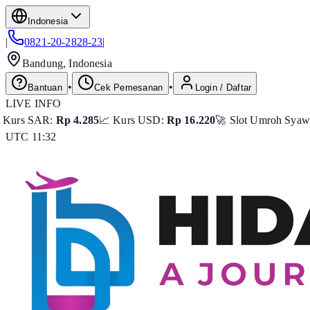
Indonesia
|
0821-20-2828-23
|
Bandung, Indonesia
•
•
Bantuan
Cek Pemesanan
Login / Daftar
LIVE INFO
p 4.285
📈 Kurs USD:
Rp 16.220
🚀 Slot Umroh Syawal:
Tersisa 8 
UTC 11:32