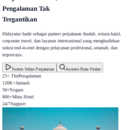
Pengalaman Tak
Tergantikan
Hidayatur hadir sebagai partner perjalanan ibadah, wisata halal,
corporate travel, dan layanan internasional yang menghadirkan
solusi end-to-end dengan pelayanan profesional, amanah, dan
terpercaya.
Tonton Video Perjalanan
Asisten Rute Finder
25+ Thn
Pengalaman
120K+
Jamaah
50+
Negara
800+
Mitra Hotel
24/7
Support