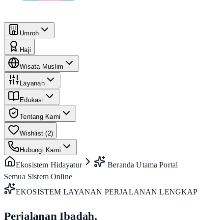
Umroh
Haji
Wisata Muslim
Layanan
Edukasi
Tentang Kami
Wishlist (
2
)
Hubungi Kami
Ekosistem Hidayatur
Beranda Utama Portal
Semua Sistem Online
EKOSISTEM LAYANAN PERJALANAN LENGKAP
Perjalanan Ibadah,