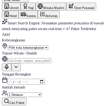
Umroh
Haji
Wisata Muslim
Tiket Pesawat
Hotel
Kereta
Aktivitas
Smart Search Engine: Sesuaikan parameter pencarian di bawah
untuk menyaring paket secara real-time.
⚡
47
Paket Terdeteksi
Aktif
Keberangkatan
Tujuan Wisata / Ibadah
Tanggal Berangkat
Jumlah Jamaah
Cari Paket