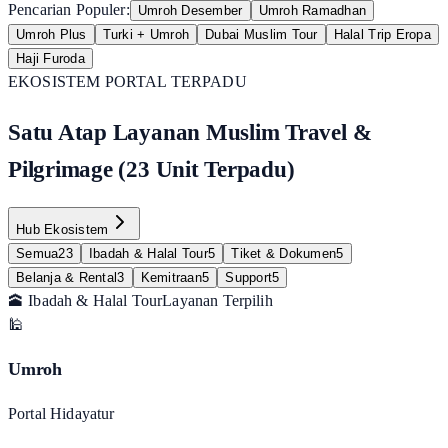
Pencarian Populer:
Umroh Desember
Umroh Ramadhan
Umroh Plus
Turki + Umroh
Dubai Muslim Tour
Halal Trip Eropa
Haji Furoda
EKOSISTEM PORTAL TERPADU
Satu Atap Layanan Muslim Travel &
Pilgrimage (23 Unit Terpadu)
Hub Ekosistem
Semua
23
Ibadah & Halal Tour
5
Tiket & Dokumen
5
Belanja & Rental
3
Kemitraan
5
Support
5
🕋 Ibadah & Halal Tour
Layanan Terpilih
🕌
Umroh
Portal Hidayatur