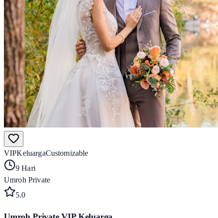
VIP
Keluarga
Customizable
9 Hari
Umroh Private
5
.0
Umroh Private VIP Keluarga