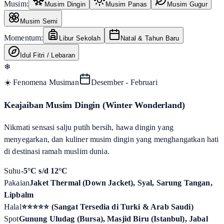
Musim:
Musim Dingin
Musim Panas
Musim Gugur
Musim Semi
Momentum:
Libur Sekolah
Natal & Tahun Baru
Idul Fitri / Lebaran
❄
☀️ Fenomena Musiman
Desember - Februari
Keajaiban Musim Dingin (Winter Wonderland)
Nikmati sensasi salju putih bersih, hawa dingin yang
menyegarkan, dan kuliner musim dingin yang menghangatkan hati
di destinasi ramah muslim dunia.
Suhu
-5°C s/d 12°C
Pakaian
Jaket Thermal (Down Jacket), Syal, Sarung Tangan,
Lipbalm
Halal
⭐⭐⭐⭐⭐ (Sangat Tersedia di Turki & Arab Saudi)
Spot
Gunung Uludag (Bursa), Masjid Biru (Istanbul), Jabal