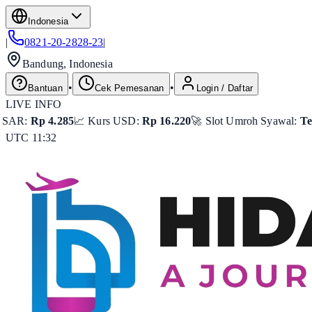
Indonesia
|
0821-20-2828-23
|
Bandung, Indonesia
•
•
Bantuan
Cek Pemesanan
Login / Daftar
LIVE INFO
85
📈 Kurs USD:
Rp 16.220
🚀 Slot Umroh Syawal:
Tersisa 8 Seat

UTC 11:32