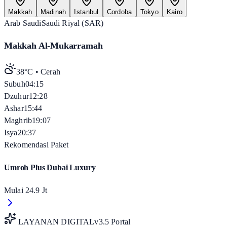
Makkah
Madinah
Istanbul
Cordoba
Tokyo
Kairo
Arab Saudi
Saudi Riyal (SAR)
Makkah Al-Mukarramah
38°C
•
Cerah
Subuh
04:15
Dzuhur
12:28
Ashar
15:44
Maghrib
19:07
Isya
20:37
Rekomendasi Paket
Umroh Plus Dubai Luxury
Mulai
24.9 Jt
LAYANAN DIGITAL
v3.5 Portal