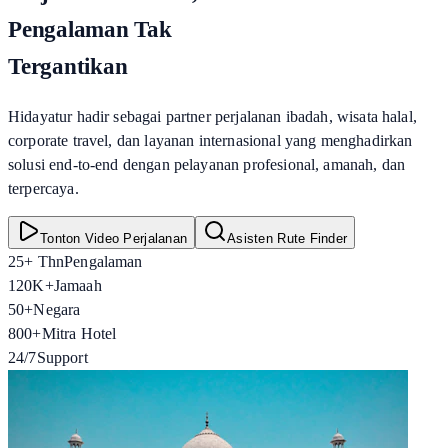
Pengalaman Tak
Tergantikan
Hidayatur hadir sebagai partner perjalanan ibadah, wisata halal,
corporate travel, dan layanan internasional yang menghadirkan
solusi end-to-end dengan pelayanan profesional, amanah, dan
terpercaya.
Tonton Video Perjalanan
Asisten Rute Finder
25+ Thn
Pengalaman
120K+
Jamaah
50+
Negara
800+
Mitra Hotel
24/7
Support