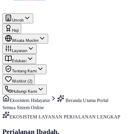
Umroh
Haji
Wisata Muslim
Layanan
Edukasi
Tentang Kami
Wishlist (
2
)
Hubungi Kami
Ekosistem Hidayatur
Beranda Utama Portal
Semua Sistem Online
EKOSISTEM LAYANAN PERJALANAN LENGKAP
Perjalanan Ibadah,