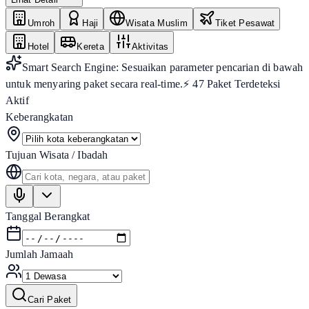
Umroh
Haji
Wisata Muslim
Tiket Pesawat
Hotel
Kereta
Aktivitas
Smart Search Engine: Sesuaikan parameter pencarian di bawah
untuk menyaring paket secara real-time.
⚡
47
Paket Terdeteksi
Aktif
Keberangkatan
Tujuan Wisata / Ibadah
Tanggal Berangkat
Jumlah Jamaah
Cari Paket