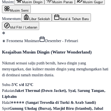
Musim:
Musim Dingin
Musim Panas
Musim Gugur
Musim Semi
Momentum:
Libur Sekolah
Natal & Tahun Baru
Idul Fitri / Lebaran
❄
☀️ Fenomena Musiman
Desember - Februari
Keajaiban Musim Dingin (Winter Wonderland)
Nikmati sensasi salju putih bersih, hawa dingin yang
menyegarkan, dan kuliner musim dingin yang menghangatkan hati
di destinasi ramah muslim dunia.
Suhu
-5°C s/d 12°C
Pakaian
Jaket Thermal (Down Jacket), Syal, Sarung Tangan,
Lipbalm
Halal
⭐⭐⭐⭐⭐ (Sangat Tersedia di Turki & Arab Saudi)
Spot
Gunung Uludag (Bursa), Masjid Biru (Istanbul), Jabal