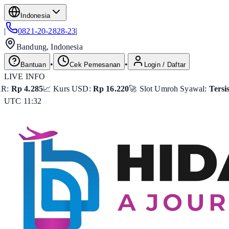
Indonesia
|
0821-20-2828-23
|
Bandung, Indonesia
•
•
Bantuan
Cek Pemesanan
Login / Daftar
LIVE INFO
 Kurs USD:
Rp 16.220
🚀 Slot Umroh Syawal:
Tersisa 8 Seat
🛫 Pe
UTC 11:32