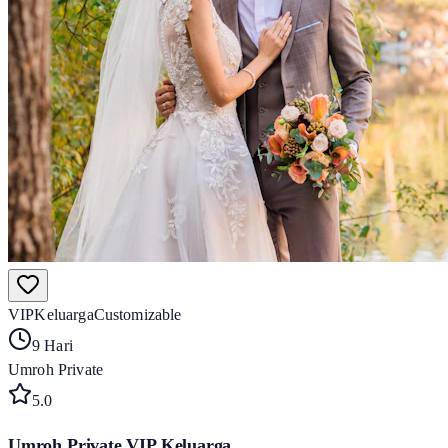
VIP
Keluarga
Customizable
9 Hari
Umroh Private
5
.0
Umroh Private VIP Keluarga