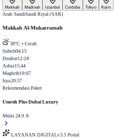
Makkah
Madinah
Istanbul
Cordoba
Tokyo
Kairo
Arab Saudi
Saudi Riyal (SAR)
Makkah Al-Mukarramah
38°C
•
Cerah
Subuh
04:15
Dzuhur
12:28
Ashar
15:44
Maghrib
19:07
Isya
20:37
Rekomendasi Paket
Umroh Plus Dubai Luxury
Mulai
24.9 Jt
LAYANAN DIGITAL
v3.5 Portal