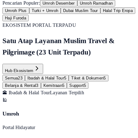
Pencarian Populer:
Umroh Desember
Umroh Ramadhan
Umroh Plus
Turki + Umroh
Dubai Muslim Tour
Halal Trip Eropa
Haji Furoda
EKOSISTEM PORTAL TERPADU
Satu Atap Layanan Muslim Travel &
Pilgrimage (23 Unit Terpadu)
Hub Ekosistem
Semua
23
Ibadah & Halal Tour
5
Tiket & Dokumen
5
Belanja & Rental
3
Kemitraan
5
Support
5
🕋 Ibadah & Halal Tour
Layanan Terpilih
🕌
Umroh
Portal Hidayatur