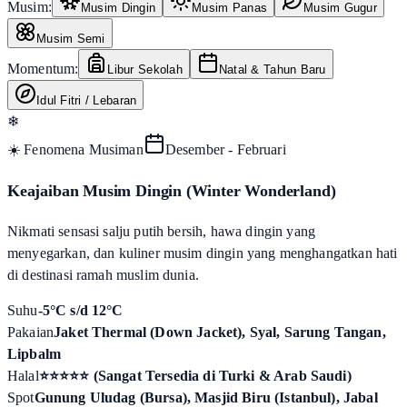
Musim:
Musim Dingin
Musim Panas
Musim Gugur
Musim Semi
Momentum:
Libur Sekolah
Natal & Tahun Baru
Idul Fitri / Lebaran
❄
☀️ Fenomena Musiman
Desember - Februari
Keajaiban Musim Dingin (Winter Wonderland)
Nikmati sensasi salju putih bersih, hawa dingin yang
menyegarkan, dan kuliner musim dingin yang menghangatkan hati
di destinasi ramah muslim dunia.
Suhu
-5°C s/d 12°C
Pakaian
Jaket Thermal (Down Jacket), Syal, Sarung Tangan,
Lipbalm
Halal
⭐⭐⭐⭐⭐ (Sangat Tersedia di Turki & Arab Saudi)
Spot
Gunung Uludag (Bursa), Masjid Biru (Istanbul), Jabal