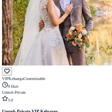
VIP
Keluarga
Customizable
9 Hari
Umroh Private
5
.0
Umroh Private VIP Keluarga