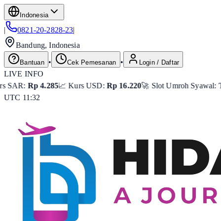
Indonesia
|
0821-20-2828-23
|
Bandung, Indonesia
•
•
Bantuan
Cek Pemesanan
Login / Daftar
LIVE INFO
285
📈 Kurs USD:
Rp 16.220
🚀 Slot Umroh Syawal:
Tersisa 8 Seat

UTC 11:32