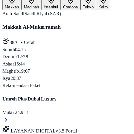
Makkah
Madinah
Istanbul
Cordoba
Tokyo
Kairo
Arab Saudi
Saudi Riyal (SAR)
Makkah Al-Mukarramah
38°C
•
Cerah
Subuh
04:15
Dzuhur
12:28
Ashar
15:44
Maghrib
19:07
Isya
20:37
Rekomendasi Paket
Umroh Plus Dubai Luxury
Mulai
24.9 Jt
LAYANAN DIGITAL
v3.5 Portal