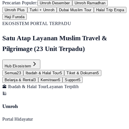
Pencarian Populer:
Umroh Desember
Umroh Ramadhan
Umroh Plus
Turki + Umroh
Dubai Muslim Tour
Halal Trip Eropa
Haji Furoda
EKOSISTEM PORTAL TERPADU
Satu Atap Layanan Muslim Travel &
Pilgrimage (23 Unit Terpadu)
Hub Ekosistem
Semua
23
Ibadah & Halal Tour
5
Tiket & Dokumen
5
Belanja & Rental
3
Kemitraan
5
Support
5
🕋 Ibadah & Halal Tour
Layanan Terpilih
🕌
Umroh
Portal Hidayatur