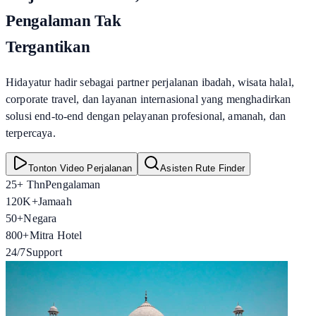
Pengalaman Tak
Tergantikan
Hidayatur hadir sebagai partner perjalanan ibadah, wisata halal,
corporate travel, dan layanan internasional yang menghadirkan
solusi end-to-end dengan pelayanan profesional, amanah, dan
terpercaya.
Tonton Video Perjalanan
Asisten Rute Finder
25+ Thn
Pengalaman
120K+
Jamaah
50+
Negara
800+
Mitra Hotel
24/7
Support