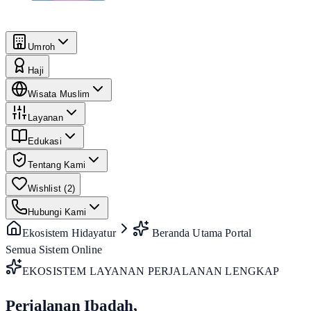
Umroh
Haji
Wisata Muslim
Layanan
Edukasi
Tentang Kami
Wishlist (
2
)
Hubungi Kami
Ekosistem Hidayatur
Beranda Utama Portal
Semua Sistem Online
EKOSISTEM LAYANAN PERJALANAN LENGKAP
Perjalanan Ibadah,