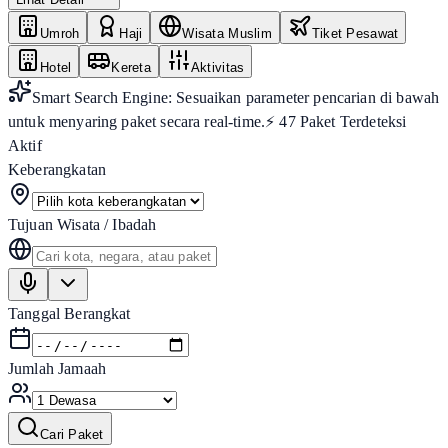
Umroh
Haji
Wisata Muslim
Tiket Pesawat
Hotel
Kereta
Aktivitas
Smart Search Engine: Sesuaikan parameter pencarian di bawah
untuk menyaring paket secara real-time.
⚡
47
Paket Terdeteksi
Aktif
Keberangkatan
Tujuan Wisata / Ibadah
Tanggal Berangkat
Jumlah Jamaah
Cari Paket