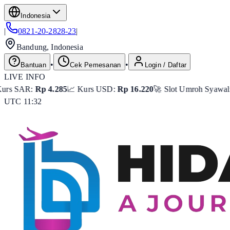
Indonesia
|
0821-20-2828-23
|
Bandung, Indonesia
•
•
Bantuan
Cek Pemesanan
Login / Daftar
LIVE INFO
 4.285
📈 Kurs USD:
Rp 16.220
🚀 Slot Umroh Syawal:
Tersisa 8 Se
UTC 11:32