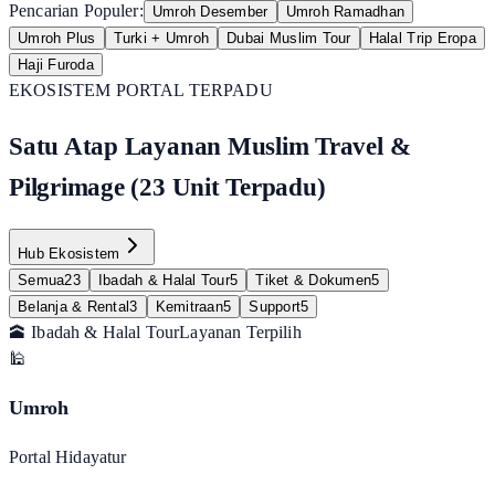
Pencarian Populer:
Umroh Desember
Umroh Ramadhan
Umroh Plus
Turki + Umroh
Dubai Muslim Tour
Halal Trip Eropa
Haji Furoda
EKOSISTEM PORTAL TERPADU
Satu Atap Layanan Muslim Travel &
Pilgrimage (23 Unit Terpadu)
Hub Ekosistem
Semua
23
Ibadah & Halal Tour
5
Tiket & Dokumen
5
Belanja & Rental
3
Kemitraan
5
Support
5
🕋 Ibadah & Halal Tour
Layanan Terpilih
🕌
Umroh
Portal Hidayatur