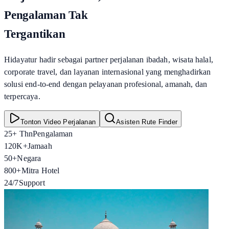
Pengalaman Tak
Tergantikan
Hidayatur hadir sebagai partner perjalanan ibadah, wisata halal,
corporate travel, dan layanan internasional yang menghadirkan
solusi end-to-end dengan pelayanan profesional, amanah, dan
terpercaya.
Tonton Video Perjalanan
Asisten Rute Finder
25+ Thn
Pengalaman
120K+
Jamaah
50+
Negara
800+
Mitra Hotel
24/7
Support