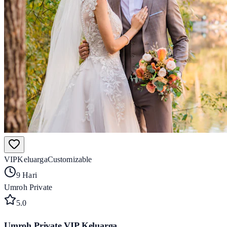
VIP
Keluarga
Customizable
9 Hari
Umroh Private
5
.0
Umroh Private VIP Keluarga