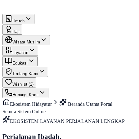
Umroh
Haji
Wisata Muslim
Layanan
Edukasi
Tentang Kami
Wishlist (
2
)
Hubungi Kami
Ekosistem Hidayatur
Beranda Utama Portal
Semua Sistem Online
EKOSISTEM LAYANAN PERJALANAN LENGKAP
Perjalanan Ibadah,