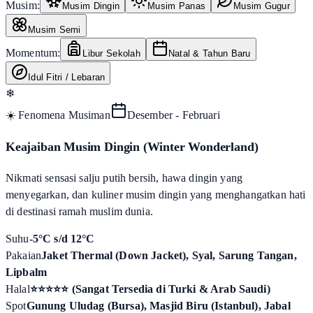
Musim:
Musim Dingin
Musim Panas
Musim Gugur
Musim Semi
Momentum:
Libur Sekolah
Natal & Tahun Baru
Idul Fitri / Lebaran
❄
☀️ Fenomena Musiman
Desember - Februari
Keajaiban Musim Dingin (Winter Wonderland)
Nikmati sensasi salju putih bersih, hawa dingin yang
menyegarkan, dan kuliner musim dingin yang menghangatkan hati
di destinasi ramah muslim dunia.
Suhu
-5°C s/d 12°C
Pakaian
Jaket Thermal (Down Jacket), Syal, Sarung Tangan,
Lipbalm
Halal
⭐⭐⭐⭐⭐ (Sangat Tersedia di Turki & Arab Saudi)
Spot
Gunung Uludag (Bursa), Masjid Biru (Istanbul), Jabal