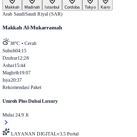
Makkah
Madinah
Istanbul
Cordoba
Tokyo
Kairo
Arab Saudi
Saudi Riyal (SAR)
Makkah Al-Mukarramah
38°C
•
Cerah
Subuh
04:15
Dzuhur
12:28
Ashar
15:44
Maghrib
19:07
Isya
20:37
Rekomendasi Paket
Umroh Plus Dubai Luxury
Mulai
24.9 Jt
LAYANAN DIGITAL
v3.5 Portal