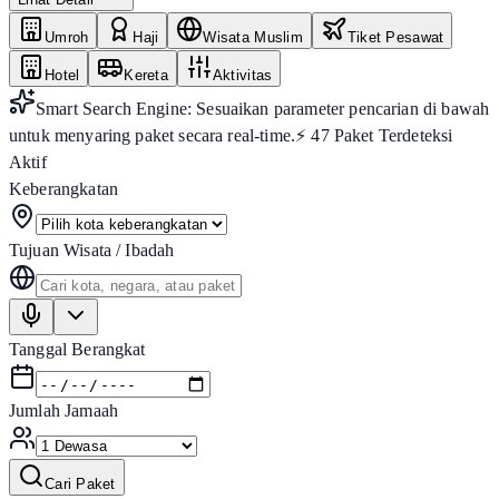
Umroh
Haji
Wisata Muslim
Tiket Pesawat
Hotel
Kereta
Aktivitas
Smart Search Engine: Sesuaikan parameter pencarian di bawah
untuk menyaring paket secara real-time.
⚡
47
Paket Terdeteksi
Aktif
Keberangkatan
Tujuan Wisata / Ibadah
Tanggal Berangkat
Jumlah Jamaah
Cari Paket